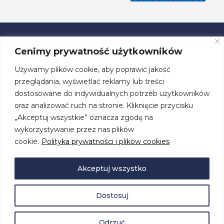
Cenimy prywatność użytkowników
Używamy plików cookie, aby poprawić jakość
ul. Przestrzenna 19, 70-800 Szczecin
przeglądania, wyświetlać reklamy lub treści
dostosowane do indywidualnych potrzeb użytkowników
tel. +48 91 460 08 44
oraz analizować ruch na stronie. Kliknięcie przycisku
„Akceptuj wszystkie” oznacza zgodę na
biuro@centrumzeglarskie.pl
wykorzystywanie przez nas plików
cookie.
Polityka prywatności i plików cookies
Akceptuj wszystko
Dostosuj
© 2026 by
Centrum Żeglarskie
. Wszelkie prawa zastrzeżone.
Polityka prywatności i plików cookies
Deklaracja dostępności
Odrzuć
Projekt i realizacja:
Studio Graficzne AM