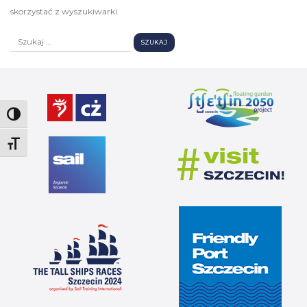
skorzystać z wyszukiwarki.
Toggle High Contrast
Toggle Font size