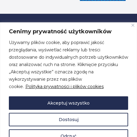
Cenimy prywatność użytkowników
Używamy plików cookie, aby poprawić jakość
ul. Przestrzenna 19, 70-800 Szczecin
przeglądania, wyświetlać reklamy lub treści
dostosowane do indywidualnych potrzeb użytkowników
tel. +48 91 460 08 44
oraz analizować ruch na stronie. Kliknięcie przycisku
„Akceptuj wszystkie” oznacza zgodę na
biuro@centrumzeglarskie.pl
wykorzystywanie przez nas plików
cookie.
Polityka prywatności i plików cookies
Akceptuj wszystko
Dostosuj
© 2026 by
Centrum Żeglarskie
. Wszelkie prawa zastrzeżone.
Polityka prywatności i plików cookies
Deklaracja dostępności
Odrzuć
Projekt i realizacja:
Studio Graficzne AM