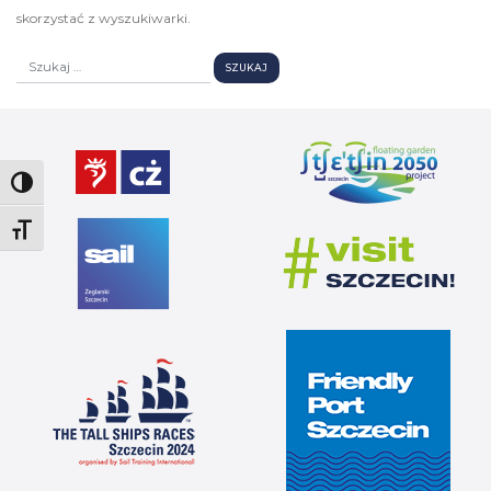
skorzystać z wyszukiwarki.
Toggle High Contrast
Toggle Font size