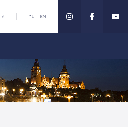
kt
PL
EN