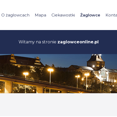
O żaglowcach
Mapa
Ciekawostki
Żaglowce
Konta
Witamy na stronie
zaglowceonline.pl