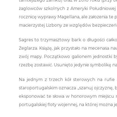
tamtejszego zamku) oraz w 2010 roku (przy ok
żaglowców szkolnych z Ameryki Południowej 
rocznicę wyprawy Magellana, ale założenia te
macierzystej Lizbony ze względów bezpieczeń
Sagres to trzymasztowy bark o długości całk
Żeglarza. Książę, jak przystało na mecenasa n
zwój mapy. Początkowo galionem jednostki był
rzeźbę zostawić. Usunięto jedynie symbolikę na
Na jednym z trzech kół sterowych na rufie
staroportugalskim oznacza „szanuj ojczyznę, b
eksponować te słowa w honorowym miejscu na w
portugalskiej floty wojennej, na której można j