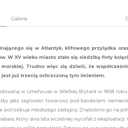
Galeria
jącego się w Atlantyk, klifowego przylądka oraz 
. W XV wieku miasto stało się siedzibą floty księc
i morskiej. Trudno więc się dziwić, że współcze
jest już trzecią ochrzczoną tym imieniem.
dowaną w Limehouse w Wielkiej Brytanii w 1858 roku.
użby jako żaglowiec towarowy pod banderami: niemiecką
ilnie potrzebuje młodszego zastępcy. Znaleziono go na pó
bara, który dwa lata wcześniej wycofali z eksploatacji