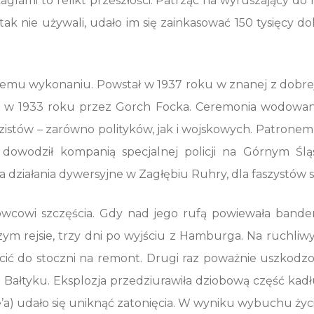
glami to relikt przeszłości. Patrząc na wyruszający do 
i tak nie używali, udało im się zainkasować 150 tysięcy 
nemu wykonaniu. Powstał w 1937 roku w znanej z dobr
ej w 1933 roku przez Gorch Focka. Ceremonia wodowania
stów – zarówno polityków, jak i wojskowych. Patronem o
dowodził kompanią specjalnej policji na Górnym Śląs
 działania dywersyjne w Zagłębiu Ruhry, dla faszystów 
glowcowi szczęścia. Gdy nad jego rufą powiewała band
zym rejsie, trzy dni po wyjściu z Hamburga. Na ruchliw
cić do stoczni na remont. Drugi raz poważnie uszkodzon
 Bałtyku. Eksplozja przedziurawiła dziobową część kadł
’a) udało się uniknąć zatonięcia. W wyniku wybuchu życie