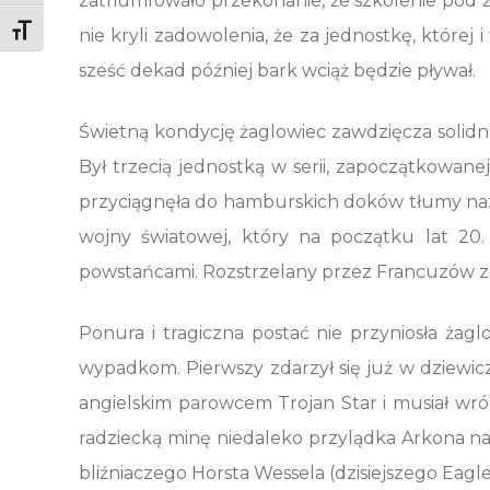
zatriumfowało przekonanie, że szkolenie pod ża
Toggle Font size
nie kryli zadowolenia, że za jednostkę, której 
sześć dekad później bark wciąż będzie pływał.
Świetną kondycję żaglowiec zawdzięcza solid
Był trzecią jednostką w serii, zapoczątkowan
przyciągnęła do hamburskich doków tłumy nazi
wojny światowej, który na początku lat 20. 
powstańcami. Rozstrzelany przez Francuzów za
Ponura i tragiczna postać nie przyniosła ża
wypadkom. Pierwszy zdarzył się już w dziewic
angielskim parowcem Trojan Star i musiał wró
radziecką minę niedaleko przylądka Arkona na
bliźniaczego Horsta Wessela (dzisiejszego Eagle