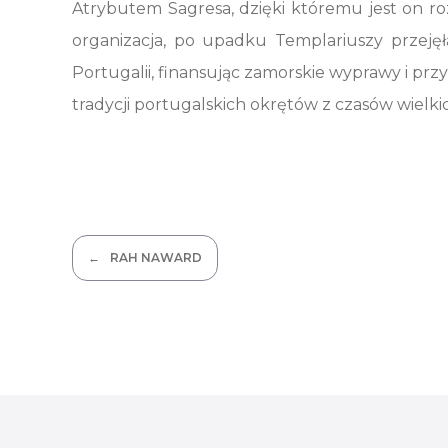
Atrybutem Sagresa, dzięki któremu jest on r
organizacja, po upadku Templariuszy przejęła
Portugalii, finansując zamorskie wyprawy i prz
tradycji portugalskich okrętów z czasów wielk
Nawigacja
RAH NAWARD
wpisu