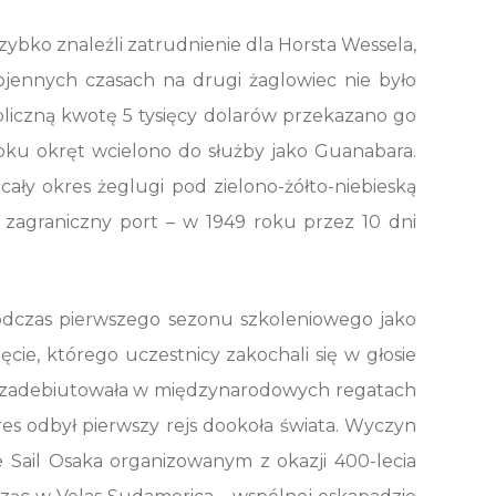
ybko znaleźli zatrudnienie dla Horsta Wessela,
ojennych czasach na drugi żaglowiec nie było
oliczną kwotę 5 tysięcy dolarów przekazano go
 roku okręt wcielono do służby jako Guanabara.
cały okres żeglugi pod zielono-żółto-niebieską
n zagraniczny port – w 1949 roku przez 10 dni
podczas pierwszego sezonu szkoleniowego jako
cie, którego uczestnicy zakochali się w głosie
stka zadebiutowała w międzynarodowych regatach
res odbył pierwszy rejs dookoła świata. Wyczyn
 Sail Osaka organizowanym z okazji 400-lecia