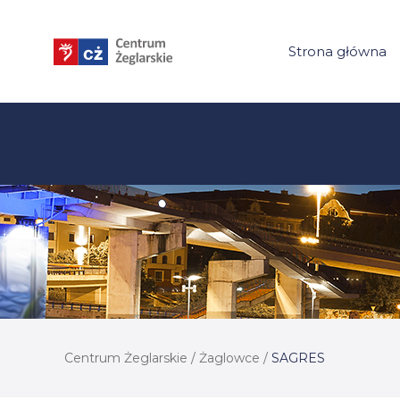
Przejdź
do
Strona główna
treści
Centrum Żeglarskie
/
Żaglowce
/
SAGRES