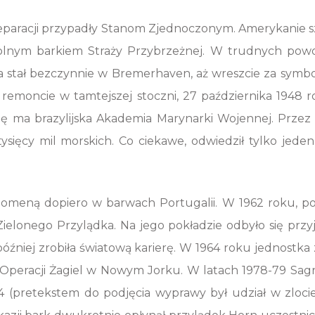
reparacji przypadły Stanom Zjednoczonym. Amerykanie sz
zkolnym barkiem Straży Przybrzeżnej. W trudnych pow
ta stał bezczynnie w Bremerhaven, aż wreszcie za symb
i remoncie w tamtejszej stoczni, 27 października 1948
ibę ma brazylijska Akademia Marynarki Wojennej. Przez 
ysięcy mil morskich. Co ciekawe, odwiedził tylko jede
o domeną dopiero w barwach Portugalii. W 1962 roku, 
elonego Przylądka. Na jego pokładzie odbyło się przyję
ra później zrobiła światową karierę. W 1964 roku jedno
ł w Operacji Żagiel w Nowym Jorku. W latach 1978-79 Sag
 (pretekstem do podjęcia wyprawy był udział w zlocie