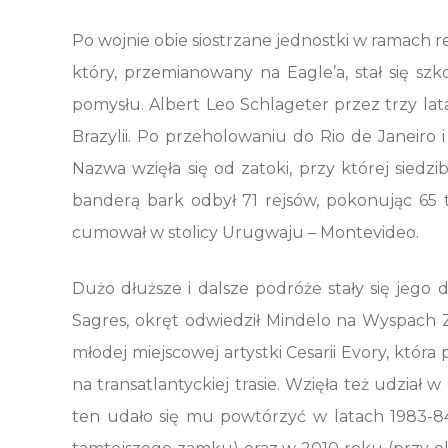
Po wojnie obie siostrzane jednostki w ramach 
który, przemianowany na Eagle’a, stał się s
pomysłu. Albert Leo Schlageter przez trzy la
Brazylii. Po przeholowaniu do Rio de Janeiro 
Nazwa wzięła się od zatoki, przy której siedz
banderą bark odbył 71 rejsów, pokonując 65 t
cumował w stolicy Urugwaju – Montevideo.
Dużo dłuższe i dalsze podróże stały się jeg
Sagres, okręt odwiedził Mindelo na Wyspach Zi
młodej miejscowej artystki Cesarii Evory, któ
na transatlantyckiej trasie. Wzięła też udzia
ten udało się mu powtórzyć w latach 1983-84