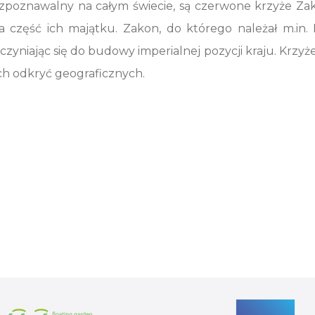
ozpoznawalny na całym świecie, są czerwone krzyże Za
 część ich majątku. Zakon, do którego należał m.in. 
yczyniając się do budowy imperialnej pozycji kraju. Krzy
ich odkryć geograficznych.