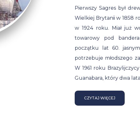
Pierwszy Sagres był dr
Wielkiej Brytanii w 1858 
w 1924 roku. Miał już w
towarowy pod banderami
początku lat 60. jasnym 
potrzebuje młodszego zas
W 1961 roku Brazylijczyc
Guanabara, który dwa lata 
CZYTAJ WIĘCEJ