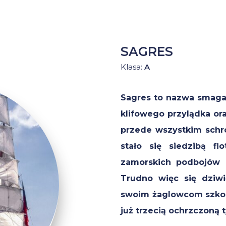
SAGRES
Klasa:
A
Sagres to nazwa smagan
klifowego przylądka ora
przede wszystkim schr
stało się siedzibą fl
zamorskich podbojów Po
Trudno więc się dziwi
swoim żaglowcom szkol
już trzecią ochrzczoną 