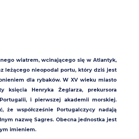
ego wiatrem, wcinającego się w Atlantyk,
z leżącego nieopodal portu, który dziś jest
onieniem dla rybaków. W XV wieku miasto
oty księcia Henryka Żeglarza, prekursora
rtugalii, i pierwszej akademii morskiej.
ć, że współcześnie Portugalczycy nadają
nym nazwę Sagres. Obecna jednostka jest
tym imieniem.