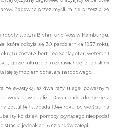
nowej ojczyzny żaglowiec brazylijscy oficerowie
dolarów. Zapewne przez myśli im nie przeszło, że
ej roboty stoczni Blohm und Voss w Hamburgu.
, która odbyła się 30 października 1937 roku,
krętu został Albert Leo Schlageter, weteran I
ku, gdzie okrutnie rozprawiał się z polskimi
stał się symbolem bohatera narodowego.
era ze swastyką, aż dwa razy ulegał poważnym
ych wodach w pobliżu Dover bark zderzył się z
y został 14 listopada 1944 roku po wejściu na
uba i tylko dzięki pomocy płynącego nieopodal
 straciło jednak aż 18 członków załogi.