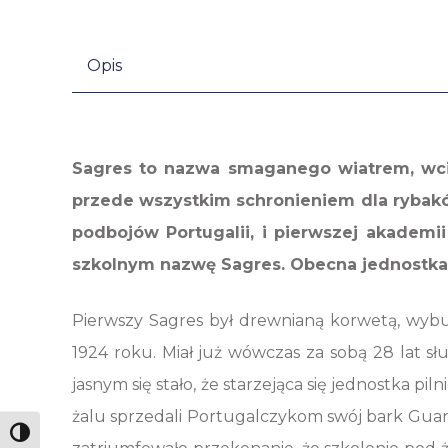
Opis
Sagres to nazwa smaganego wiatrem, wcina
przede wszystkim schronieniem dla rybaków
podbojów Portugalii, i pierwszej akademi
szkolnym nazwę Sagres. Obecna jednostka 
Pierwszy Sagres był drewnianą korwetą, wybu
1924 roku. Miał już wówczas za sobą 28 lat sł
jasnym się stało, że starzejąca się jednostka p
żalu sprzedali Portugalczykom swój bark Guana
Toggle High Contrast