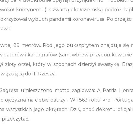
azji bark dwukrotnie opłynął przylądek Horn uczestni
wokół kontynentu). Czwartą okołoziemską podróż zapl
 pokrzyżował wybuch pandemii koronawirusa. Po przejśc
stwa.
owitej 89 metrów. Pod jego bukszprytem znajduje się 
awigatorów i kartografów (sam, wbrew przydomkowi, nie
 złoty orzeł, który w szponach dzierżył swastykę. Braz
wiązującą do III Rzeszy.
 Sagresa umieszczono motto żaglowca: A Patria Honr
o ojczyzna na ciebie patrzy”. W 1863 roku król Portug
szystkich jego okrętach. Dziś, choć dekretu oficjaln
e przeczytać.