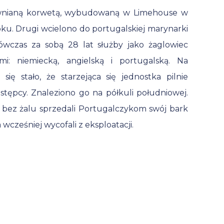
ewnianą korwetą, wybudowaną w Limehouse w
roku. Drugi wcielono do portugalskiej marynarki
ówczas za sobą 28 lat służby jako żaglowiec
: niemiecką, angielską i portugalską. Na
się stało, że starzejąca się jednostka pilnie
tępcy. Znaleziono go na półkuli południowej.
y bez żalu sprzedali Portugalczykom swój bark
wcześniej wycofali z eksploatacji.