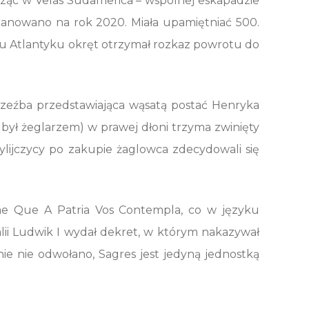
cząc w Velas Sudamerica – wspólnej eskapadzie
anowano na rok 2020. Miała upamiętniać 500.
iu Atlantyku okręt otrzymał rozkaz powrotu do
rzeźba przedstawiająca wąsatą postać Henryka
 był żeglarzem) w prawej dłoni trzyma zwinięty
ylijczycy po zakupie żaglowca zdecydowali się
ae Que A Patria Vos Contempla, co w języku
alii Ludwik I wydał dekret, w którym nakazywał
ie nie odwołano, Sagres jest jedyną jednostką