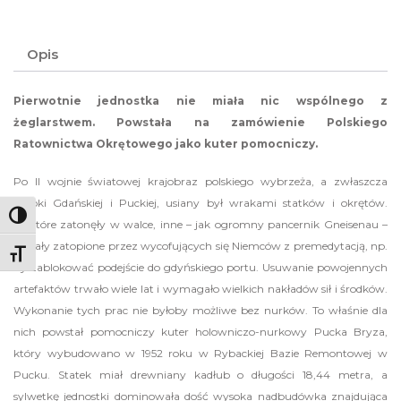
Opis
Pierwotnie jednostka nie miała nic wspólnego z
żeglarstwem. Powstała na zamówienie Polskiego
Ratownictwa Okrętowego jako kuter pomocniczy.
Po II wojnie światowej krajobraz polskiego wybrzeża, a zwłaszcza
Zatoki Gdańskiej i Puckiej, usiany był wrakami statków i okrętów.
Toggle High Contrast
Niektóre zatonęły w walce, inne – jak ogromny pancernik Gneisenau –
zostały zatopione przez wycofujących się Niemców z premedytacją, np.
Toggle Font size
by zablokować podejście do gdyńskiego portu. Usuwanie powojennych
artefaktów trwało wiele lat i wymagało wielkich nakładów sił i środków.
Wykonanie tych prac nie byłoby możliwe bez nurków. To właśnie dla
nich powstał pomocniczy kuter holowniczo-nurkowy Pucka Bryza,
który wybudowano w 1952 roku w Rybackiej Bazie Remontowej w
Pucku. Statek miał drewniany kadłub o długości 18,44 metra, a
sylwetkę jednostki dominowała dość wysoka nadbudówka znajdująca