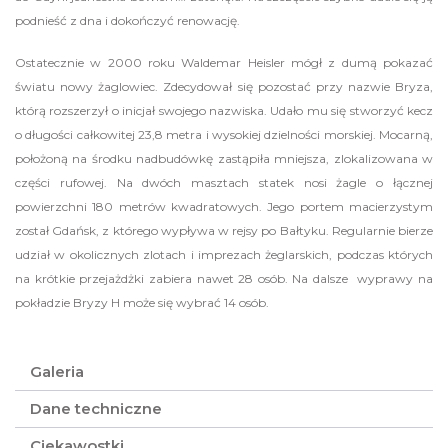
podnieść z dna i dokończyć renowację.
Ostatecznie w 2000 roku Waldemar Heisler mógł z dumą pokazać
światu nowy żaglowiec. Zdecydował się pozostać przy nazwie Bryza,
którą rozszerzył o inicjał swojego nazwiska. Udało mu się stworzyć kecz
o długości całkowitej 23,8 metra i wysokiej dzielności morskiej. Mocarną,
położoną na środku nadbudówkę zastąpiła mniejsza, zlokalizowana w
części rufowej. Na dwóch masztach statek nosi żagle o łącznej
powierzchni 180 metrów kwadratowych. Jego portem macierzystym
został Gdańsk, z którego wypływa w rejsy po Bałtyku. Regularnie bierze
udział w okolicznych zlotach i imprezach żeglarskich, podczas których
na krótkie przejażdżki zabiera nawet 28 osób. Na dalsze wyprawy na
pokładzie Bryzy H może się wybrać 14 osób.
Galeria
Dane techniczne
Ciekawostki