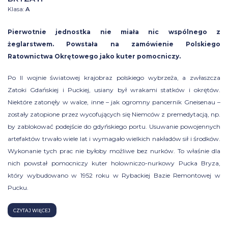
Klasa:
A
Pierwotnie jednostka nie miała nic wspólnego z
żeglarstwem. Powstała na zamówienie Polskiego
Ratownictwa Okrętowego jako kuter pomocniczy.
Po II wojnie światowej krajobraz polskiego wybrzeża, a zwłaszcza
Zatoki Gdańskiej i Puckiej, usiany był wrakami statków i okrętów.
Niektóre zatonęły w walce, inne – jak ogromny pancernik Gneisenau –
zostały zatopione przez wycofujących się Niemców z premedytacją, np.
by zablokować podejście do gdyńskiego portu. Usuwanie powojennych
artefaktów trwało wiele lat i wymagało wielkich nakładów sił i środków.
Wykonanie tych prac nie byłoby możliwe bez nurków. To właśnie dla
nich powstał pomocniczy kuter holowniczo-nurkowy Pucka Bryza,
który wybudowano w 1952 roku w Rybackiej Bazie Remontowej w
Pucku.
CZYTAJ WIĘCEJ