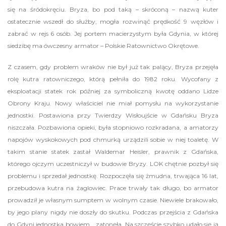
się na śródokręciu. Bryza, bo pod taką – skróconą – nazwą kuter
ostatecznie wszedł do służby, mogła rozwinąć prędkość 9 węzłów i
zabrać w rejs 6 osób. Jej portem macierzystym była Gdynia, w której
siedzibę ma ówczesny armator – Polskie Ratownictwo Okrętowe.
Z czasem, gdy problem wraków nie był już tak palący, Bryza przejęła
rolę kutra ratowniczego, którą pełniła do 1982 roku. Wycofany z
eksploatacji statek rok później za symboliczną kwotę oddano Lidze
Obrony Kraju. Nowy właściciel nie miał pomysłu na wykorzystanie
jednostki. Postawiona przy Twierdzy Wisłoujście w Gdańsku Bryza
niszczała. Pozbawiona opieki, była stopniowo rozkradana, a amatorzy
napojów wyskokowych pod chmurką urządzili sobie w niej toaletę. W
takim stanie statek zastał Waldemar Heisler, prawnik z Gdańska,
którego ojczym uczestniczył w budowie Bryzy. LOK chętnie pozbył się
problemu i sprzedał jednostkę. Rozpoczęła się żmudna, trwająca 16 lat,
przebudowa kutra na żaglowiec. Prace trwały tak długo, bo armator
prowadził je własnym sumptem w wolnym czasie. Niewiele brakowało,
by jego plany nigdy nie doszły do skutku. Podczas przejścia z Gdańska
do Gdyni jednostka bowiem… zatonęła. Na szczęście szybko udało się ją