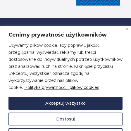
Cenimy prywatność użytkowników
Używamy plików cookie, aby poprawić jakość
ul. Przestrzenna 19, 70-800 Szczecin
przeglądania, wyświetlać reklamy lub treści
dostosowane do indywidualnych potrzeb użytkowników
tel. +48 91 460 08 44
oraz analizować ruch na stronie. Kliknięcie przycisku
„Akceptuj wszystkie” oznacza zgodę na
biuro@centrumzeglarskie.pl
wykorzystywanie przez nas plików
cookie.
Polityka prywatności i plików cookies
Akceptuj wszystko
Dostosuj
© 2026 by
Centrum Żeglarskie
. Wszelkie prawa zastrzeżone.
Polityka prywatności i plików cookies