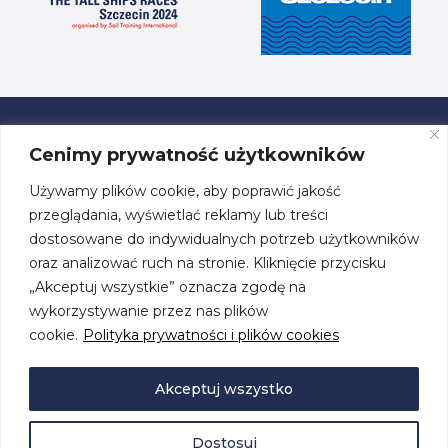
Cenimy prywatność użytkowników
Używamy plików cookie, aby poprawić jakość
ul. Przestrzenna 19, 70-800 Szczecin
przeglądania, wyświetlać reklamy lub treści
dostosowane do indywidualnych potrzeb użytkowników
tel. +48 91 460 08 44
oraz analizować ruch na stronie. Kliknięcie przycisku
„Akceptuj wszystkie” oznacza zgodę na
biuro@centrumzeglarskie.pl
wykorzystywanie przez nas plików
cookie.
Polityka prywatności i plików cookies
Akceptuj wszystko
Dostosuj