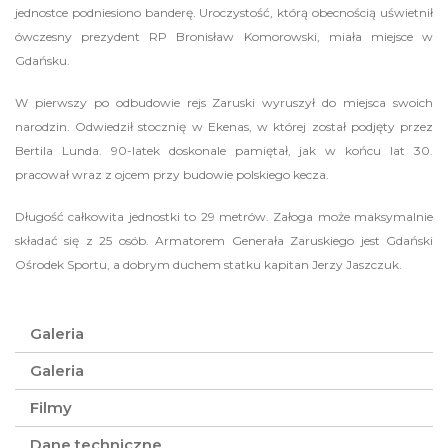
jednostce podniesiono banderę. Uroczystość, którą obecnością uświetnił
ówczesny prezydent RP Bronisław Komorowski, miała miejsce w
Gdańsku.
W pierwszy po odbudowie rejs Zaruski wyruszył do miejsca swoich
narodzin. Odwiedził stocznię w Ekenas, w której został podjęty przez
Bertila Lunda. 90-latek doskonale pamiętał, jak w końcu lat 30.
pracował wraz z ojcem przy budowie polskiego kecza.
Długość całkowita jednostki to 29 metrów. Załoga może maksymalnie
składać się z 25 osób. Armatorem Generała Zaruskiego jest Gdański
Ośrodek Sportu, a dobrym duchem statku kapitan Jerzy Jaszczuk.
Galeria
Galeria
Filmy
Dane techniczne