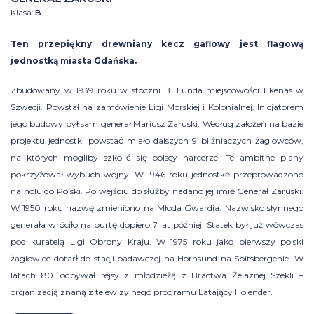
Klasa:
B
Ten przepiękny drewniany kecz gaflowy jest flagową
jednostką miasta Gdańska.
Zbudowany w 1939 roku w stoczni B. Lunda miejscowości Ekenas w
Szwecji. Powstał na zamówienie Ligi Morskiej i Kolonialnej. Inicjatorem
jego budowy był sam generał Mariusz Zaruski. Według założeń na bazie
projektu jednostki powstać miało dalszych 9 bliźniaczych żaglowców,
na których mogliby szkolić się polscy harcerze. Te ambitne plany
pokrzyżował wybuch wojny. W 1946 roku jednostkę przeprowadzono
na holu do Polski. Po wejściu do służby nadano jej imię Generał Zaruski.
W 1950 roku nazwę zmieniono na Młoda Gwardia. Nazwisko słynnego
generała wróciło na burtę dopiero 7 lat później. Statek był już wówczas
pod kuratelą Ligi Obrony Kraju. W 1975 roku jako pierwszy polski
żaglowiec dotarł do stacji badawczej na Hornsund na Spitsbergenie. W
latach 80. odbywał rejsy z młodzieżą z Bractwa Żelaznej Szekli –
organizacją znaną z telewizyjnego programu Latający Holender.