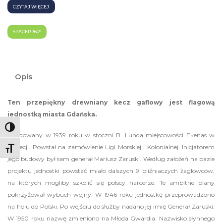
CZYTAJ WIĘCEJ
SPACER 360°
Opis
Ten przepiękny drewniany kecz gaflowy jest flagową
jednostką miasta Gdańska.
Toggle High Contrast
Zbudowany w 1939 roku w stoczni B. Lunda miejscowości Ekenas w
Szwecji. Powstał na zamówienie Ligi Morskiej i Kolonialnej. Inicjatorem
Toggle Font size
jego budowy był sam generał Mariusz Zaruski. Według założeń na bazie
projektu jednostki powstać miało dalszych 9 bliźniaczych żaglowców,
na których mogliby szkolić się polscy harcerze. Te ambitne plany
pokrzyżował wybuch wojny. W 1946 roku jednostkę przeprowadzono
na holu do Polski. Po wejściu do służby nadano jej imię Generał Zaruski.
W 1950 roku nazwę zmieniono na Młoda Gwardia. Nazwisko słynnego