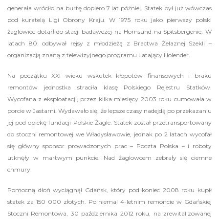
generała wróciło na burtę dopiero 7 lat później. Statek był już wówczas
pod kuratelą Ligi Obrony Kraju. W 1975 roku jako pierwszy polski
żaglowiec dotarł do stacji badawczej na Hornsund na Spitsbergenie. W
latach 80. odbywał rejsy z młodzieżą z Bractwa Żelaznej Szekli –
organizacją znaną z telewizyjnego programu Latający Holender.
Na początku XXI wieku wskutek kłopotów finansowych i braku
remontów jednostka straciła klasę Polskiego Rejestru Statków.
Wycofana z eksploatacji, przez kilka miesięcy 2003 roku cumowała w
porcie w Jastarni. Wydawało się, że lepsze czasy nadejdą po przekazaniu
jej pod opiekę fundacji Polskie Żagle. Statek został przetransportowany
do stoczni remontowej we Władysławowie, jednak po 2 latach wycofał
się główny sponsor prowadzonych prac – Poczta Polska – i roboty
utknęły w martwym punkcie. Nad żaglowcem zebrały się ciemne
chmury.
Pomocną dłoń wyciągnął Gdańsk, który pod koniec 2008 roku kupił
statek za 150 000 złotych. Po niemal 4-letnim remoncie w Gdańskiej
Stoczni Remontowa, 30 października 2012 roku, na zrewitalizowanej