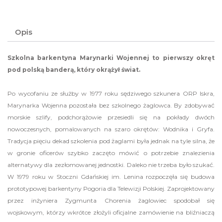
Opis
Szkolna barkentyna Marynarki Wojennej to pierwszy okręt
pod polską banderą, który okrążył świat.
Po wycofaniu ze służby w 1977 roku sędziwego szkunera ORP Iskra,
Marynarka Wojenna pozostała bez szkolnego żaglowca. By zdobywać
morskie szlify, podchorążowie przesiedli się na pokłady dwóch
nowoczesnych, pomalowanych na szaro okrętów: Wodnika i Gryfa.
Tradycja pięciu dekad szkolenia pod żaglami była jednak na tyle silna, że
w gronie oficerów szybko zaczęto mówić o potrzebie znalezienia
alternatywy dla zezłomowanej jednostki. Daleko nie trzeba było szukać.
W 1979 roku w Stoczni Gdańskiej im. Lenina rozpoczęła się budowa
prototypowej barkentyny Pogoria dla Telewizji Polskiej. Zaprojektowany
przez inżyniera Zygmunta Chorenia żaglowiec spodobał się
wojskowym, którzy wkrótce złożyli oficjalne zamówienie na bliźniaczą