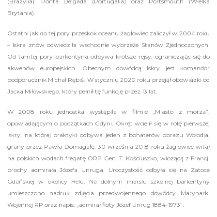
(Brazylia), Ponta Delgada (Portugalia) oraz Portsmouth (Wielka
Brytania).
Ostatni jak do tej pory przeskok oceanu żaglowiec zaliczył w 2004 roku
– Iskra znów odwiedziła wschodnie wybrzeże Stanów Zjednoczonych.
Od tamtej pory barkentyna odbywa krótsze rejsy, ograniczając się do
akwenów europejskich. Obecnym dowódcą Iskry jest komandor
podporucznik Michał Rębiś. W styczniu 2020 roku przejął obowiązki od
Jacka Miłowskiego, który pełnił tę funkcję przez 13 lat.
W 2008 roku jednostka wystąpiła w filmie „Miasto z morza”,
opowiadającym o początkach Gdyni. Okręt wcielił się w rolę pierwszej
Iskry, na której praktyki odbywa jeden z bohaterów obrazu Wołodia,
grany przez Pawła Domagałę. 30 września 2018 roku żaglowiec witał
na polskich wodach fregatę ORP Gen. T. Kościuszko, wiozącą z Francji
prochy admirała Józefa Unruga. Uroczystość odbyła się na Zatoce
Gdańskiej w okolicy Helu. Na dolnym marslu szkolnej barkentyny
umieszczono nadruk zdjęcia przedwojennego dowódcy Marynarki
Wojennej RP oraz napis: „admirał floty Józef Unrug 1884-1973”.