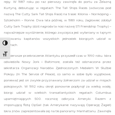
rejsy. W 1987 roku po raz pierwszy zawinęła do portu za Żelazną
Kurtyną, debiutując w regatach The Tall Ships Races (wówczas pod
nazwą The Cutty Sark Tall Ships Race) na trasie: Kilonia – Norrköping –
Sztokholm – Ronne. Dwa lata później, w 1989 roku, żaglowiec zdobył
Cutty Sark Trophy (dziś nagroda ta nosi nazwę STI Friendship Trophy) –
najważniejsze wyróżnienie, którego zwycięzca jest wyłaniany w tajnym
głosowaniu kapitanów wszystkich jednostek biorących udział w
Toggle High Contrast
regatach.
Toggle Font size
Na pierwsze przekroczenie Atlantyku przyszedł czas w 1990 roku. Iskra
odwiedziła Nowy Jork i Baltimore, została też odznaczona przez
sekretarza Organizacji Narodów Zjednoczonych Medalem W Służbie
Pokoju (In The Service of Peace), co samo w sobie było wyjątkowe,
ponieważ jest on zwykle przyznawany żołnierzom za udział w misjach
pokojowych. W 1992 roku okręt ponownie popłynął za wielką wodę,
biorąc udział w wielkich transatlantyckich regatach Columbus
upamiętniających 500. rocznicę odkrycia Ameryki. Razem z
imponującą flotą OpSail (tak Amerykanie nazywają Operację Żagiel)
Iskra znów zaprezentowała się na tle panoramy Manhattanu. Zawinęła