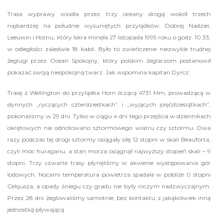
Trasa wyprawy wiodła przez trzy oceany drogą wokół trzech
najbardziej na południe wysuniętych przylądków: Dobrej Nadziei,
Leeuwin i Hornu, który Iskra minęła 27 listopada 1995 roku o godz. 10.33,
w odległości zaledwie 18 kabli. Było to zwieńczenie niezwykle trudnej
żeglugi przez Ocean Spokojny, który polskim żeglarzom postanowił
pokazać swoją niespokojną twarz. Jak wspomina kapitan Dyrcz:
Trasę z Wellington do przylądka Horn liczącą 4731 Mm, prowadzącą w
słynnych „ryczących czterdziestkach” i „wyjących pięćdziesiątkach”,
pokonaliśmy w 29 dni. Tylko w ciągu 4 dni tego przejścia w dziennikach
okrętowych nie odnotowano sztormowego wiatru czy sztormu. Dwa
razy podczas tej drogi sztormy osiągały siłę 12 stopni w skali Beauforta,
czyli moc huraganu, a stan morza osiągnął najwyższy stopień skali – 9
stopni. Trzy czwarte trasy płynęliśmy w akwenie występowania gór
lodowych. Nocami temperatura powietrza spadała w pobliże 0 stopni
Celsjusza, a opady śniegu czy gradu nie były niczym nadzwyczajnym.
Przez 28 dni żeglowaliśmy samotnie, bez kontaktu z jakąkolwiek inną
jednostką pływającą.