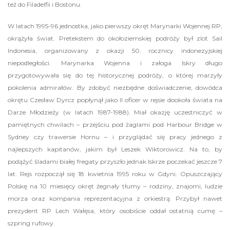
też do Filadelfii i Bostonu.
W latach 1995-96 jednostka, jako pierwszy okręt Marynarki Wojennej RP,
okrążyła świat. Pretekstem do okołoziemskiej podróży był zlot Sail
Indonesia, organizowany z okazji 50. rocznicy indonezyjskiej
niepodległości. Marynarka Wojenna i załoga Iskry długo
przygotowywała się do tej historycznej podróży, o której marzyły
pokolenia admirałów. By zdobyć niezbędne doświadczenie, dowódca
okrętu Czesław Dyrcz popłynął jako II oficer w rejsie dookoła świata na
Darze Młodzieży (w latach 1987-1988). Miał okazję uczestniczyć w
pamiętnych chwilach – przejściu pod żaglami pod Harbour Bridge w
Sydney czy trawersie Hornu – i przyglądać się pracy jednego z
najlepszych kapitanów, jakim był Leszek Wiktorowicz. Na to, by
podążyć śladami białej fregaty przyszło jednak Iskrze poczekać jeszcze 7
lat. Rejs rozpoczął się 18 kwietnia 1995 roku w Gdyni. Opuszczający
Polskę na 10 miesięcy okręt żegnały tłumy – rodziny, znajomi, ludzie
morza oraz kompania reprezentacyjna z orkiestrą. Przybył nawet
prezydent RP Lech Wałęsa, który osobiście oddał ostatnią cumę –
szpring rufowy.