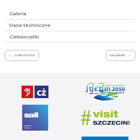
Galeria
Dane techniczne
Ciekawostki
Nawigacja
GORCH FOCK
KALIAKRA
wpisu