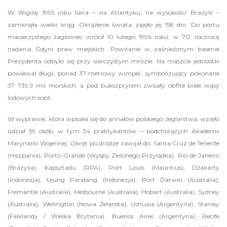
W Wigilię 1995 roku Iskra – na Atlantyku, na wysokości Brazylii –
zamknęła wielki krąg. Okrążenie świata zajęło jej 158 dni. Do portu
macierzystego żaglowiec wrócił 10 lutego 1996 roku, w 70. rocznicę
nadania Gdyni praw miejskich. Powitanie w zaśnieżonym basenie
Prezydenta odbyło się przy siarczystym mrozie. Na maszcie jednostki
powiewał długi, ponad 37-metrowy wimpel, symbolizujący pokonane
37 739,9 mil morskich, a pod bukszprytem zwisały obfite białe wąsy
lodowych sopli.
W wyprawie, która wpisała się do annałów polskiego żeglarstwa, wzięło
udział 59 osób, w tym 34 praktykantów – podchorążych Akademii
Marynarki Wojennej. Okręt po drodze zawijał do: Santa Cruz de Tenerife
(Hiszpania), Porto Grande (Wyspy Zielonego Przylądka), Rio de Janeiro
(Brazylia), Kapsztadu (RPA), Port Louis (Mauritius), Dżakarty
(Indonezja), Ujung Pandang (Indonezja), Port Darwin (Australia),
Fremantle (Australia), Melbourne (Australia), Hobart (Australia), Sydney
(Australia), Wellington (Nowa Zelandia), Ushuaia (Argentyna), Stanley
(Falklandy / Wielka Brytania), Buenos Aires (Argentyna), Recife