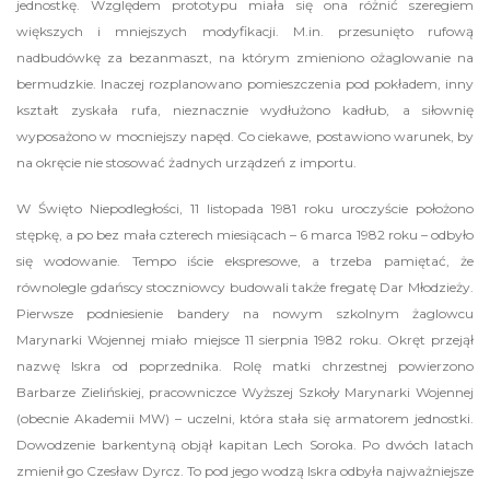
jednostkę. Względem prototypu miała się ona różnić szeregiem
większych i mniejszych modyfikacji. M.in. przesunięto rufową
nadbudówkę za bezanmaszt, na którym zmieniono ożaglowanie na
bermudzkie. Inaczej rozplanowano pomieszczenia pod pokładem, inny
kształt zyskała rufa, nieznacznie wydłużono kadłub, a siłownię
wyposażono w mocniejszy napęd. Co ciekawe, postawiono warunek, by
na okręcie nie stosować żadnych urządzeń z importu.
W Święto Niepodległości, 11 listopada 1981 roku uroczyście położono
stępkę, a po bez mała czterech miesiącach – 6 marca 1982 roku – odbyło
się wodowanie. Tempo iście ekspresowe, a trzeba pamiętać, że
równolegle gdańscy stoczniowcy budowali także fregatę Dar Młodzieży.
Pierwsze podniesienie bandery na nowym szkolnym żaglowcu
Marynarki Wojennej miało miejsce 11 sierpnia 1982 roku. Okręt przejął
nazwę Iskra od poprzednika. Rolę matki chrzestnej powierzono
Barbarze Zielińskiej, pracowniczce Wyższej Szkoły Marynarki Wojennej
(obecnie Akademii MW) – uczelni, która stała się armatorem jednostki.
Dowodzenie barkentyną objął kapitan Lech Soroka. Po dwóch latach
zmienił go Czesław Dyrcz. To pod jego wodzą Iskra odbyła najważniejsze