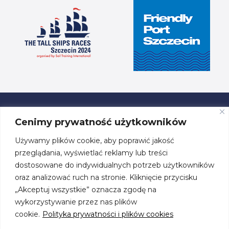
Cenimy prywatność użytkowników
Używamy plików cookie, aby poprawić jakość
ul. Przestrzenna 19, 70-800 Szczecin
przeglądania, wyświetlać reklamy lub treści
dostosowane do indywidualnych potrzeb użytkowników
tel. +48 91 460 08 44
oraz analizować ruch na stronie. Kliknięcie przycisku
„Akceptuj wszystkie” oznacza zgodę na
biuro@centrumzeglarskie.pl
wykorzystywanie przez nas plików
cookie.
Polityka prywatności i plików cookies