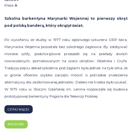
Klasa:
A
Szkolna barkentyna Marynarki Wojennej to pierwszy okręt
pod polską banderą, który okrążył świat.
Po wycofaniu ze służby w 1977 roku sędziwego szkunera ORP Iskra,
Marynarka Wojenna pozostała bez szkolnego żaglowca. By zdobywać
morskie szlify, podchorążowie przesiedli się na pokłady dwóch
nowoczesnych, pomalowanych na szaro okrętów: Wodnika i Gryfa.
Tradycja pięciu dekad szkolenia pod żaglami była jednak na tyle silna, że
w gronie oficerów szybko zaczęto mówić o potrzebie znalezienia
alternatywy dla zezłomowanej jednostki. Daleko nie trzeba było szukać.
W 1979 roku w Stoczni Gdańskiej im. Lenina rozpoczęła się budowa
prototypowej barkentyny Pogoria dla Telewizji Polskiej.
CZYTAJ WIĘCEJ
SPACER 360°