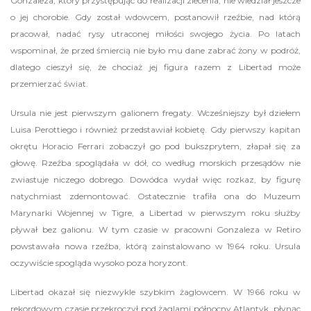
Gonzaleza, który przystępując do realizacji zlecenia, nie wiedział jeszcze
o jej chorobie. Gdy został wdowcem, postanowił rzeźbie, nad którą
pracował, nadać rysy utraconej miłości swojego życia. Po latach
wspominał, że przed śmiercią nie było mu dane zabrać żony w podróż,
dlatego cieszył się, że chociaż jej figura razem z Libertad może
przemierzać świat.
Ursula nie jest pierwszym galionem fregaty. Wcześniejszy był dziełem
Luisa Perottiego i również przedstawiał kobietę. Gdy pierwszy kapitan
okrętu Horacio Ferrari zobaczył go pod bukszprytem, złapał się za
głowę. Rzeźba spoglądała w dół, co według morskich przesądów nie
zwiastuje niczego dobrego. Dowódca wydał więc rozkaz, by figurę
natychmiast zdemontować. Ostatecznie trafiła ona do Muzeum
Marynarki Wojennej w Tigre, a Libertad w pierwszym roku służby
pływał bez galionu. W tym czasie w pracowni Gonzaleza w Retiro
powstawała nowa rzeźba, którą zainstalowano w 1964 roku. Ursula
oczywiście spogląda wysoko poza horyzont.
Libertad okazał się niezwykle szybkim żaglowcem. W 1966 roku w
rekordowym czasie przekroczył pod żaglami północny Atlantyk, płynąc