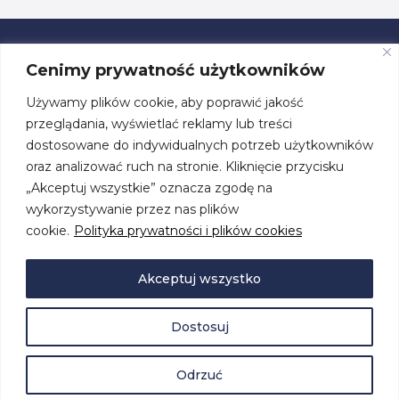
Cenimy prywatność użytkowników
Używamy plików cookie, aby poprawić jakość
ul. Przestrzenna 19, 70-800 Szczecin
przeglądania, wyświetlać reklamy lub treści
dostosowane do indywidualnych potrzeb użytkowników
tel. +48 91 460 08 44
oraz analizować ruch na stronie. Kliknięcie przycisku
„Akceptuj wszystkie” oznacza zgodę na
biuro@centrumzeglarskie.pl
wykorzystywanie przez nas plików
cookie.
Polityka prywatności i plików cookies
Akceptuj wszystko
Dostosuj
© 2026 by
Centrum Żeglarskie
. Wszelkie prawa zastrzeżone.
Polityka prywatności i plików cookies
Deklaracja dostępności
Odrzuć
Projekt i realizacja:
Studio Graficzne AM