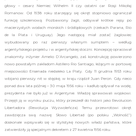
głowy – cesarz Niemiec Wilhelm II czy ostatni car Rosji Mikołaj
Romanow. Od 1938 roku starzejący się okręt stopniowo ograniczał
funkcję szkoleniową. Pozbawiony żagli, odbywał krótkie rejsy po
macierzystych wodach morskich i śródlądowych (rzekach Parana, Rio
de la Plata i Uruguay). Jego następcą miał zostać żaglowiec
wybudowany po raz pierwszy własnym sumptem – według
argentyńskiego projektu i w argentyńskiej stoczni. Koncepcję opracował
znakomity inżynier Amelio D’Arcangelo, zaś konstrukcję powierzono
nowo powstałym zakładom Astillero Rio Santiago, leżącym w portowej
miejscowości Ensenada niedaleko La Platy. Gdy 11 grudnia 1953 roku
wbijano pierwszy nit w stępkę, w kraju rządził Juan Peron. Gdy nieco
ponad dwa lata później – 30 maja 1956 roku – kadłub spływał na wodę,
prezydenta nie było już w Argentynie. Władzę sprawowali wojskowi.
Przejęli ją w wyniku puczu, który przeszedł do historii jako Revolucion
Libertadora (Rewolucja Wyzwoleńcza). Temu przewrotowi okręt
zawdzięcza swą nazwę. Słowo Libertad (po polsku „Wolność”)
doskonale wpisywało się w stylistykę nowych władz państwa, które
zatwierdziły ją specjalnym dekretem z 27 kwietnia 1956 roku.