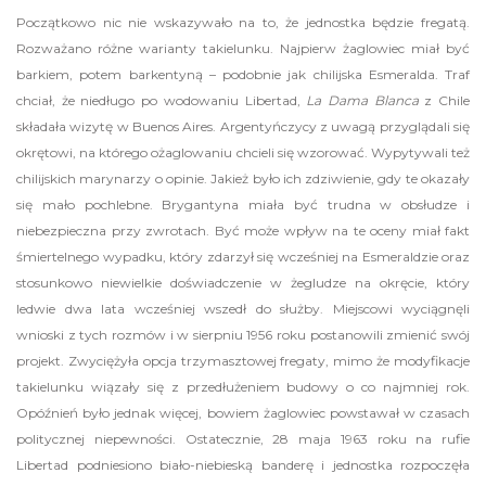
Początkowo nic nie wskazywało na to, że jednostka będzie fregatą.
Rozważano różne warianty takielunku. Najpierw żaglowiec miał być
barkiem, potem barkentyną – podobnie jak chilijska Esmeralda. Traf
chciał, że niedługo po wodowaniu Libertad,
La Dama Blanca
z Chile
składała wizytę w Buenos Aires. Argentyńczycy z uwagą przyglądali się
okrętowi, na którego ożaglowaniu chcieli się wzorować. Wypytywali też
chilijskich marynarzy o opinie. Jakież było ich zdziwienie, gdy te okazały
się mało pochlebne. Brygantyna miała być trudna w obsłudze i
niebezpieczna przy zwrotach. Być może wpływ na te oceny miał fakt
śmiertelnego wypadku, który zdarzył się wcześniej na Esmeraldzie oraz
stosunkowo niewielkie doświadczenie w żegludze na okręcie, który
ledwie dwa lata wcześniej wszedł do służby. Miejscowi wyciągnęli
wnioski z tych rozmów i w sierpniu 1956 roku postanowili zmienić swój
projekt. Zwyciężyła opcja trzymasztowej fregaty, mimo że modyfikacje
takielunku wiązały się z przedłużeniem budowy o co najmniej rok.
Opóźnień było jednak więcej, bowiem żaglowiec powstawał w czasach
politycznej niepewności. Ostatecznie, 28 maja 1963 roku na rufie
Libertad podniesiono biało-niebieską banderę i jednostka rozpoczęła