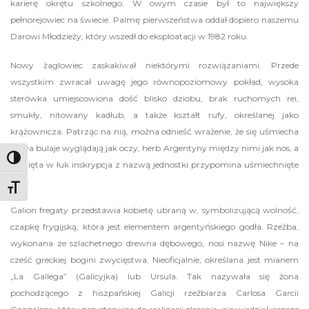
karierę okrętu szkolnego. W owym czasie był to największy
pełnorejowiec na świecie. Palmę pierwszeństwa oddał dopiero naszemu
Darowi Młodzieży, który wszedł do eksploatacji w 1982 roku.
Nowy żaglowiec zaskakiwał niektórymi rozwiązaniami. Przede
wszystkim zwracał uwagę jego równopoziomowy pokład, wysoka
sterówka umiejscowiona dość blisko dziobu, brak ruchomych rei,
smukły, nitowany kadłub, a także kształt rufy, określanej jako
krążownicza. Patrząc na nią, można odnieść wrażenie, że się uśmiecha
– dwa bulaje wyglądają jak oczy, herb Argentyny między nimi jak nos, a
Toggle High Contrast
wygięta w łuk inskrypcja z nazwą jednostki przypomina uśmiechnięte
usta.
Toggle Font size
Galion fregaty przedstawia kobietę ubraną w, symbolizującą wolność,
czapkę frygijską, która jest elementem argentyńskiego godła. Rzeźba,
wykonana ze szlachetnego drewna dębowego, nosi nazwę Nike – na
cześć greckiej bogini zwycięstwa. Nieoficjalnie, określana jest mianem
„La Gallega” (Galicyjka) lub Ursula. Tak nazywała się żona
pochodzącego z hiszpańskiej Galicji rzeźbiarza Carlosa Garcii