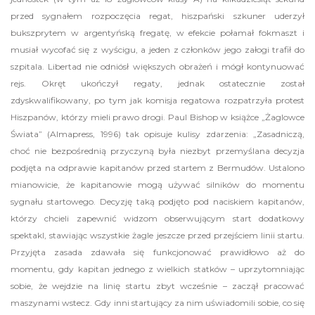
przed sygnałem rozpoczęcia regat, hiszpański szkuner uderzył
bukszprytem w argentyńską fregatę, w efekcie połamał fokmaszt i
musiał wycofać się z wyścigu, a jeden z członków jego załogi trafił do
szpitala. Libertad nie odniósł większych obrażeń i mógł kontynuować
rejs. Okręt ukończył regaty, jednak ostatecznie został
zdyskwalifikowany, po tym jak komisja regatowa rozpatrzyła protest
Hiszpanów, którzy mieli prawo drogi. Paul Bishop w książce „Żaglowce
Świata” (Almapress, 1996) tak opisuje kulisy zdarzenia: „Zasadniczą,
choć nie bezpośrednią przyczyną była niezbyt przemyślana decyzja
podjęta na odprawie kapitanów przed startem z Bermudów. Ustalono
mianowicie, że kapitanowie mogą używać silników do momentu
sygnału startowego. Decyzję taką podjęto pod naciskiem kapitanów,
którzy chcieli zapewnić widzom obserwującym start dodatkowy
spektakl, stawiając wszystkie żagle jeszcze przed przejściem linii startu.
Przyjęta zasada zdawała się funkcjonować prawidłowo aż do
momentu, gdy kapitan jednego z wielkich statków – uprzytomniając
sobie, że wejdzie na linię startu zbyt wcześnie – zaczął pracować
maszynami wstecz. Gdy inni startujący za nim uświadomili sobie, co się