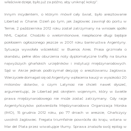
właściwie dzieje, było już za późno, aby uniknąć kolizji”.
Innym incydentem, o którym mówił cały świat, było aresztowanie
Libertad w Ghanie. Dzień po tym, jak żaglowiec zawinął do portu w
Temie, 2 października 2012 roku został zatrzymany na wniosek spółki
NML Capital. Chodziło o wielomilionowe, niespłacone długi będące
pokłosiem ogłoszonego jeszcze w 2001 roku bankructwa Argentyny.
Sytuacja wywołała wściekłość w Buenos Aires. Prasa grzmiała o
skandalu, pełne słów oburzenia noty dyplomatyczne trafiły na biurka
najwyższych ghańskich urzędników i instytucji międzynarodowych.
Sąd w Akrze jednak podtrzymał decyzję o aresztowaniu żaglowca.
Wierzyciele domagali się od Argentyny wpłacenia kaucji w wysokości 20
milionów dolarów, o czym Latynosi nie chcieli nawet słyszeć,
argumentując, że Libertad jest okrętem wojennym, który w świetle
prawa międzynarodowego nie może zostać zatrzymany. Gdy racje
Argentyńczyków potwierdziła Międzynarodowa Organizacja Morska
(IMO), 15 grudnia 2012 roku, po 77 dniach w areszcie, Ghańczycy
uwolnili żaglowiec. Fregata triumfalnie powróciła do kraju, witana w
Mar del Plata przez wiwatujące tłumy. Sprawa znalazła swój epilog w