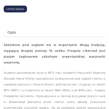
CZYTAJ WIĘCEJ
Opis
Szkolenie pod żaglami ma w Argentynie długą tradycję,
sięgającą drugiej połowy 19. wieku. Fregata Libertad jest
piątym żaglowcem szkolnym argentyńskiej marynarki
wojennej.
Studenci powołanej do życia w 1872 roku Akademii Marynarki Wojennej
(Escuela Naval Militar) początkowo praktykowali pod żaglami barku o
napędzie parowym General Brown, później korwet: Uruguay (w latach
1874-1887) i La Argentina (w latach 1884-1895), a od 1898 roku – fregaty
Presidente Sarmiento. Wybudowana w słynnej brytyjskiej stoczni Laird
w Birkenhead jednostka przez niemal cztery dekady pracowicie
przemierzała wszystkie oceany. Na jej pokładzie gościły koronowane