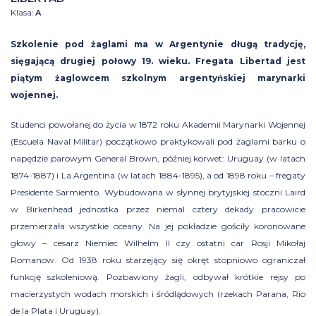
Klasa:
A
Szkolenie pod żaglami ma w Argentynie długą tradycję,
sięgającą drugiej połowy 19. wieku. Fregata Libertad jest
piątym żaglowcem szkolnym argentyńskiej marynarki
wojennej.
Studenci powołanej do życia w 1872 roku Akademii Marynarki Wojennej
(Escuela Naval Militar) początkowo praktykowali pod żaglami barku o
napędzie parowym General Brown, później korwet: Uruguay (w latach
1874-1887) i La Argentina (w latach 1884-1895), a od 1898 roku – fregaty
Presidente Sarmiento. Wybudowana w słynnej brytyjskiej stoczni Laird
w Birkenhead jednostka przez niemal cztery dekady pracowicie
przemierzała wszystkie oceany. Na jej pokładzie gościły koronowane
głowy – cesarz Niemiec Wilhelm II czy ostatni car Rosji Mikołaj
Romanow. Od 1938 roku starzejący się okręt stopniowo ograniczał
funkcję szkoleniową. Pozbawiony żagli, odbywał krótkie rejsy po
macierzystych wodach morskich i śródlądowych (rzekach Parana, Rio
de la Plata i Uruguay).