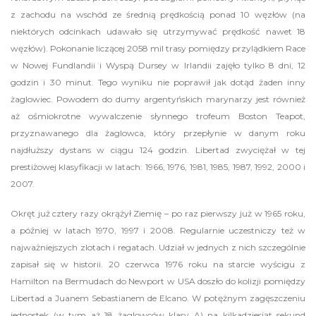
z zachodu na wschód ze średnią prędkością ponad 10 węzłów (na
niektórych odcinkach udawało się utrzymywać prędkość nawet 18
węzłów). Pokonanie liczącej 2058 mil trasy pomiędzy przylądkiem Race
w Nowej Fundlandii i Wyspą Dursey w Irlandii zajęło tylko 8 dni, 12
godzin i 30 minut. Tego wyniku nie poprawił jak dotąd żaden inny
żaglowiec. Powodem do dumy argentyńskich marynarzy jest również
aż ośmiokrotne wywalczenie słynnego trofeum Boston Teapot,
przyznawanego dla żaglowca, który przepłynie w danym roku
najdłuższy dystans w ciągu 124 godzin. Libertad zwyciężał w tej
prestiżowej klasyfikacji w latach: 1966, 1976, 1981, 1985, 1987, 1992, 2000 i
2007.
Okręt już cztery razy okrążył Ziemię – po raz pierwszy już w 1965 roku,
a później w latach 1970, 1997 i 2008. Regularnie uczestniczy też w
najważniejszych zlotach i regatach. Udział w jednych z nich szczególnie
zapisał się w historii. 20 czerwca 1976 roku na starcie wyścigu z
Hamilton na Bermudach do Newport w USA doszło do kolizji pomiędzy
Libertad a Juanem Sebastianem de Elcano. W potężnym zagęszczeniu
jednostek (w tym aż 18 żaglowców klasy A) na kilkadziesiąt sekund