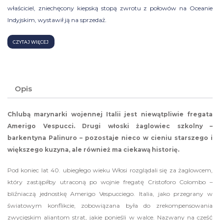
właściciel, zniechęcony kiepską stopą zwrotu z połowów na Oceanie
Indyjskim, wystawił ją na sprzedaż.
CZYTAJ WIĘCEJ
Opis
Chlubą marynarki wojennej Italii jest niewątpliwie fregata
Amerigo Vespucci. Drugi włoski żaglowiec szkolny –
barkentyna Palinuro – pozostaje nieco w cieniu starszego i
większego kuzyna, ale również ma ciekawą historię.
Pod koniec lat 40. ubiegłego wieku Włosi rozglądali się za żaglowcem,
który zastąpiłby utraconą po wojnie fregatę Cristoforo Colombo –
bliźniaczą jednostkę Amerigo Vespucciego. Italia, jako przegrany w
światowym konflikcie, zobowiązana była do zrekompensowania
zwycięskim aliantom strat, jakie ponieśli w walce. Nazwany na cześć