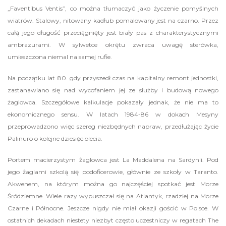
„Faventibus Ventis”, co można tłumaczyć jako życzenie pomyślnych
wiatrów. Stalowy, nitowany kadłub pomalowany jest na czarno. Przez
całą jego długość przeciągnięty jest biały pas z charakterystycznymi
ambrazurami. W sylwetce okrętu zwraca uwagę sterówka,
umieszczona niemal na samej rufie.
Na początku lat 80. gdy przyszedł czas na kapitalny remont jednostki,
zastanawiano się nad wycofaniem jej ze służby i budową nowego
żaglowca. Szczegółowe kalkulacje pokazały jednak, że nie ma to
ekonomicznego sensu. W latach 1984-86 w dokach Mesyny
przeprowadzono więc szereg niezbędnych napraw, przedłużając życie
Palinuro o kolejne dziesięciolecia.
Portem macierzystym żaglowca jest La Maddalena na Sardynii. Pod
jego żaglami szkolą się podoficerowie, głównie ze szkoły w Taranto.
Akwenem, na którym można go najczęściej spotkać jest Morze
Śródziemne. Wiele razy wypuszczał się na Atlantyk, rzadziej na Morze
Czarne i Północne. Jeszcze nigdy nie miał okazji gościć w Polsce. W
ostatnich dekadach niestety niezbyt często uczestniczy w regatach The