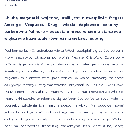
Klasa:
A
Chlubą marynarki wojennej Italii jest niewątpliwie fregata
Amerigo Vespucci. Drugi włoski żaglowiec szkolny –
barkentyna Palinuro – pozostaje nieco w cieniu starszego i
większego kuzyna, ale również ma ciekawą historię.
Pod koniec lat 40. ubiegłego wieku Włosi rozglądali się za żaglowcem,
który zastąpiłby utraconą po wojnie fregatę Cristoforo Colombo –
bliźniaczą jednostkę Amerigo Vespucciego. Italia, jako przegrany w
światowym konflikcie, zobowiązana była do zrekompensowania
zwycięskim aliantom strat, jakie ponieśli w walce. Nazwany na cześć
odkrywcy Ameryki trzymasztowiec przypadł w udziale Związkowi
Radzieckiemu i został przemianowany na Dunaj. Dowództwo włoskiej
marynarki szybko przekonało się, że jeden żaglowiec to zbyt mało na
potrzeby szkolenia ich marynarskiego narybku. Na budowę nowej
jednostki nie było stać podnoszącego się z wojennych zgliszcz kraju,
dlatego zdecydowano się na zakup statku z rynku wtórnego. Wybór
padł na bezrobotną francuską barkentynę Jean Marc Aline, której