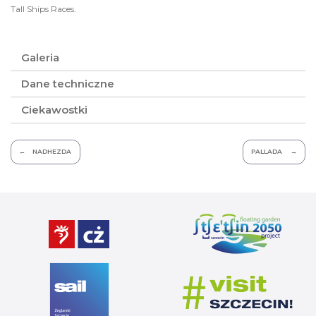
Tall Ships Races.
Galeria
Dane techniczne
Ciekawostki
Nawigacja
NADHEZDA
PALLADA
wpisu