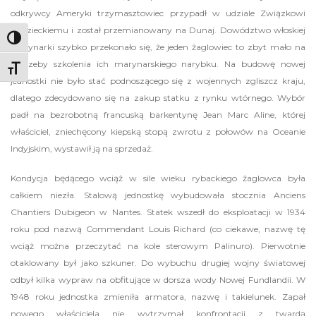
odkrywcy Ameryki trzymasztowiec przypadł w udziale Związkowi
Radzieckiemu i został przemianowany na Dunaj. Dowództwo włoskiej
Toggle High Contrast
marynarki szybko przekonało się, że jeden żaglowiec to zbyt mało na
potrzeby szkolenia ich marynarskiego narybku. Na budowę nowej
Toggle Font size
jednostki nie było stać podnoszącego się z wojennych zgliszcz kraju,
dlatego zdecydowano się na zakup statku z rynku wtórnego. Wybór
padł na bezrobotną francuską barkentynę Jean Marc Aline, której
właściciel, zniechęcony kiepską stopą zwrotu z połowów na Oceanie
Indyjskim, wystawił ją na sprzedaż.
Kondycja będącego wciąż w sile wieku rybackiego żaglowca była
całkiem niezła. Stalową jednostkę wybudowała stocznia Anciens
Chantiers Dubigeon w Nantes. Statek wszedł do eksploatacji w 1934
roku pod nazwą Commendant Louis Richard (co ciekawe, nazwę tę
wciąż można przeczytać na kole sterowym Palinuro). Pierwotnie
otaklowany był jako szkuner. Do wybuchu drugiej wojny światowej
odbył kilka wypraw na obfitujące w dorsza wody Nowej Fundlandii. W
1948 roku jednostka zmieniła armatora, nazwę i takielunek. Zapał
nowego właściciela nie wytrzymał konfrontacji z twardą