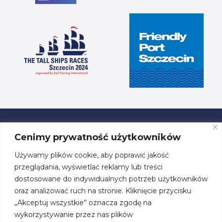
Cenimy prywatność użytkowników
Używamy plików cookie, aby poprawić jakość
ul. Przestrzenna 19, 70-800 Szczecin
przeglądania, wyświetlać reklamy lub treści
dostosowane do indywidualnych potrzeb użytkowników
tel. +48 91 460 08 44
oraz analizować ruch na stronie. Kliknięcie przycisku
„Akceptuj wszystkie” oznacza zgodę na
biuro@centrumzeglarskie.pl
wykorzystywanie przez nas plików