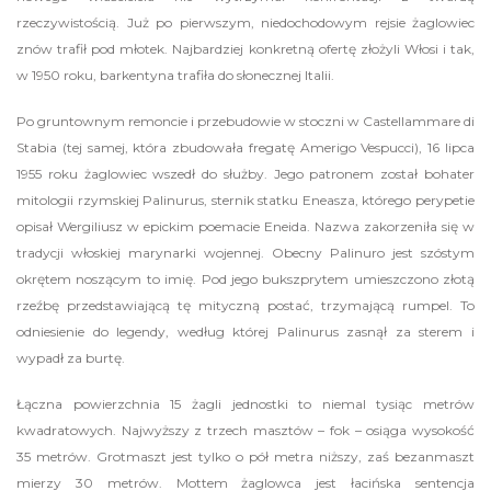
rzeczywistością. Już po pierwszym, niedochodowym rejsie żaglowiec
znów trafił pod młotek. Najbardziej konkretną ofertę złożyli Włosi i tak,
w 1950 roku, barkentyna trafiła do słonecznej Italii.
Po gruntownym remoncie i przebudowie w stoczni w Castellammare di
Stabia (tej samej, która zbudowała fregatę Amerigo Vespucci), 16 lipca
1955 roku żaglowiec wszedł do służby. Jego patronem został bohater
mitologii rzymskiej Palinurus, sternik statku Eneasza, którego perypetie
opisał Wergiliusz w epickim poemacie Eneida. Nazwa zakorzeniła się w
tradycji włoskiej marynarki wojennej. Obecny Palinuro jest szóstym
okrętem noszącym to imię. Pod jego bukszprytem umieszczono złotą
rzeźbę przedstawiającą tę mityczną postać, trzymającą rumpel. To
odniesienie do legendy, według której Palinurus zasnął za sterem i
wypadł za burtę.
Łączna powierzchnia 15 żagli jednostki to niemal tysiąc metrów
kwadratowych. Najwyższy z trzech masztów – fok – osiąga wysokość
35 metrów. Grotmaszt jest tylko o pół metra niższy, zaś bezanmaszt
mierzy 30 metrów. Mottem żaglowca jest łacińska sentencja