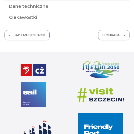
Dane techniczne
Ciekawostki
Nawigacja
KAPITAN BORCHARDT
ESMERALDA
wpisu