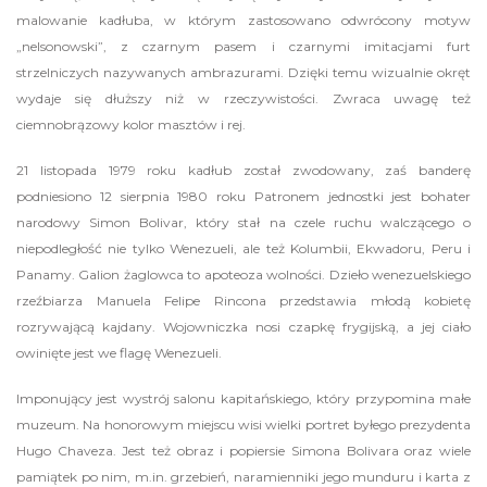
malowanie kadłuba, w którym zastosowano odwrócony motyw
„nelsonowski”, z czarnym pasem i czarnymi imitacjami furt
strzelniczych nazywanych ambrazurami. Dzięki temu wizualnie okręt
wydaje się dłuższy niż w rzeczywistości. Zwraca uwagę też
ciemnobrązowy kolor masztów i rej.
21 listopada 1979 roku kadłub został zwodowany, zaś banderę
podniesiono 12 sierpnia 1980 roku Patronem jednostki jest bohater
narodowy Simon Bolivar, który stał na czele ruchu walczącego o
niepodległość nie tylko Wenezueli, ale też Kolumbii, Ekwadoru, Peru i
Panamy. Galion żaglowca to apoteoza wolności. Dzieło wenezuelskiego
rzeźbiarza Manuela Felipe Rincona przedstawia młodą kobietę
rozrywającą kajdany. Wojowniczka nosi czapkę frygijską, a jej ciało
owinięte jest we flagę Wenezueli.
Imponujący jest wystrój salonu kapitańskiego, który przypomina małe
muzeum. Na honorowym miejscu wisi wielki portret byłego prezydenta
Hugo Chaveza. Jest też obraz i popiersie Simona Bolivara oraz wiele
pamiątek po nim, m.in. grzebień, naramienniki jego munduru i karta z