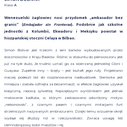
Klasa:
A
Wenezuelski żaglowiec nosi przydomek „ambasador bez
granic” (
Embajador sin Fronteras
). Podobnie jak szkolne
jednostki z Kolumbii, Ekwadoru i Meksyku powstał w
hiszpańskiej stoczni Celaya w Bilbao.
Simon Bolivar jest trzecim z serii barków wybudowanych przez
stoczniowców z Kraju Basków. Różnic w stosunku do pierwowzoru jest
już na tyle dużo, że trudno uznać go za siostrzaną jednostkę Glorii i
Guayasa. Zupełnie inny – ścięty – jest kształt jego rufy. Projektanci
inaczej podeszli też do rozplanowania nadbudówek. Sterówka jest
mniejsza i została cofnięta za bezanmaszt, w efekcie żaglowiec uzyskał
klasyczną, rasową sylwetkę. Największym wyróżnikiem jest jednak
malowanie kadłuba, w którym zastosowano odwrócony motyw
„nelsonowski”, z czarnym pasem i czarnymi imitacjami furt
strzelniczych nazywanych ambrazurami. Dzięki temu wizualnie okręt
wydaje się dłuższy niż w rzeczywistości. Zwraca uwagę też
ciemnobrązowy kolor masztów i rej.