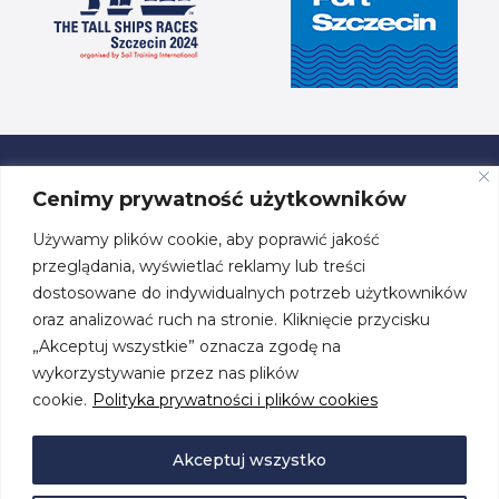
Cenimy prywatność użytkowników
Używamy plików cookie, aby poprawić jakość
ul. Przestrzenna 19, 70-800 Szczecin
przeglądania, wyświetlać reklamy lub treści
dostosowane do indywidualnych potrzeb użytkowników
tel. +48 91 460 08 44
oraz analizować ruch na stronie. Kliknięcie przycisku
„Akceptuj wszystkie” oznacza zgodę na
biuro@centrumzeglarskie.pl
wykorzystywanie przez nas plików
cookie.
Polityka prywatności i plików cookies
Akceptuj wszystko