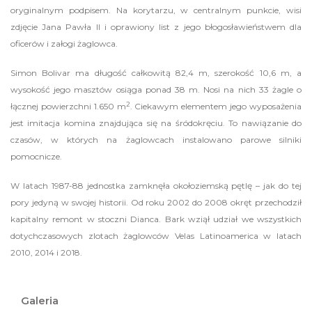
oryginalnym podpisem. Na korytarzu, w centralnym punkcie, wisi
zdjęcie Jana Pawła II i oprawiony list z jego błogosławieństwem dla
oficerów i załogi żaglowca.
Simon Bolivar ma długość całkowitą 82,4 m, szerokość 10,6 m, a
wysokość jego masztów osiąga ponad 38 m. Nosi na nich 33 żagle o
2
łącznej powierzchni 1.650 m
. Ciekawym elementem jego wyposażenia
jest imitacja komina znajdująca się na śródokręciu. To nawiązanie do
czasów, w których na żaglowcach instalowano parowe silniki
pomocnicze.
W latach 1987-88 jednostka zamknęła okołoziemską pętlę – jak do tej
pory jedyną w swojej historii. Od roku 2002 do 2008 okręt przechodził
kapitalny remont w stoczni Dianca. Bark wziął udział we wszystkich
dotychczasowych zlotach żaglowców Velas Latinoamerica w latach
2010, 2014 i 2018.
Galeria