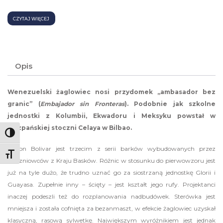
CZYTAJ WIĘCEJ
Opis
Wenezuelski żaglowiec nosi przydomek „ambasador bez
granic” (
Embajador sin Fronteras
). Podobnie jak szkolne
jednostki z Kolumbii, Ekwadoru i Meksyku powstał w
hiszpańskiej stoczni Celaya w Bilbao.
Toggle High Contrast
Simon Bolivar jest trzecim z serii barków wybudowanych przez
Toggle Font size
stoczniowców z Kraju Basków. Różnic w stosunku do pierwowzoru jest
już na tyle dużo, że trudno uznać go za siostrzaną jednostkę Glorii i
Guayasa. Zupełnie inny – ścięty – jest kształt jego rufy. Projektanci
inaczej podeszli też do rozplanowania nadbudówek. Sterówka jest
mniejsza i została cofnięta za bezanmaszt, w efekcie żaglowiec uzyskał
klasyczną, rasową sylwetkę. Największym wyróżnikiem jest jednak