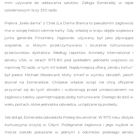
mm używane do oddawania salutów. Załoga Esmeraldy w rejsie
szkoleniowym liczy 330 osób.
Piękna „biała dama” z Chile (La Dama Blanca to pseudonim żaglowca)
ma w swojej historii ciemne karty. Gdy władzę w kraju objęła wojskowa
junta generała Pinocheta, żaglowiec używany był jako pływające
więzienie, w którym przetrzymywano i brutalnie torturowano
przeciwników dyktatora. Według raportów Amnesty International i
senatu USA, w latach 1973-80 pod pokładem jednostki więziono co
najmniej 112 osób, w tym 40 kobiet. Najsłynniejszą ofiarą „okrętu tortur”
był pastor Michael Woodward, który zmarł w wyniku obrażeń, jakich
doznał na Esmeraldzie. Chilijskie władze wciąż nie chcą oficjalnie
przyznać się do tych zbrodni i wzbraniają przed umieszczeniem na
żaglowcu tablicy upamiętniającej osoby torturowane. Dlatego do dziś w
wielu portach, które jednostka odwiedza, urządzane są protesty.
Jak dotąd, Esmeralda odwiedziła Polskę dwukrotnie. W 1973 roku złożyła
kurtuazyjną wizytę w Gdyni. Pożegnanie żaglowca i jego wyjście w
morze zostało pokazane w jednym z odcinków polskiego serialu