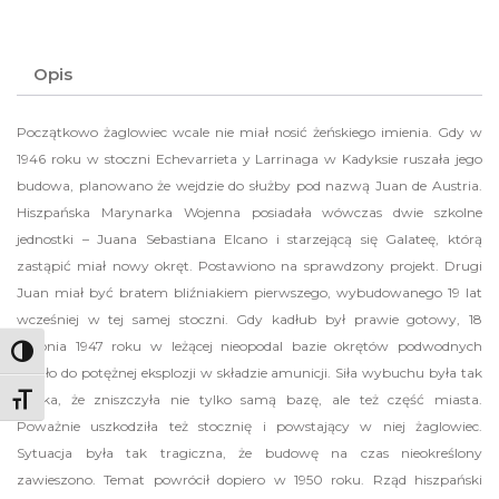
Opis
Początkowo żaglowiec wcale nie miał nosić żeńskiego imienia. Gdy w
1946 roku w stoczni Echevarrieta y Larrinaga w Kadyksie ruszała jego
budowa, planowano że wejdzie do służby pod nazwą Juan de Austria.
Hiszpańska Marynarka Wojenna posiadała wówczas dwie szkolne
jednostki – Juana Sebastiana Elcano i starzejącą się Galateę, którą
zastąpić miał nowy okręt. Postawiono na sprawdzony projekt. Drugi
Juan miał być bratem bliźniakiem pierwszego, wybudowanego 19 lat
wcześniej w tej samej stoczni. Gdy kadłub był prawie gotowy, 18
sierpnia 1947 roku w leżącej nieopodal bazie okrętów podwodnych
Toggle High Contrast
doszło do potężnej eksplozji w składzie amunicji. Siła wybuchu była tak
wielka, że zniszczyła nie tylko samą bazę, ale też część miasta.
Toggle Font size
Poważnie uszkodziła też stocznię i powstający w niej żaglowiec.
Sytuacja była tak tragiczna, że budowę na czas nieokreślony
zawieszono. Temat powrócił dopiero w 1950 roku. Rząd hiszpański