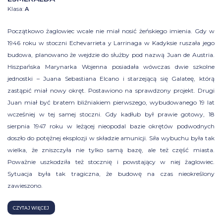
Klasa:
A
Początkowo żaglowiec wcale nie miał nosić żeńskiego imienia. Gdy w
1946 roku w stoczni Echevarrieta y Larrinaga w Kadyksie ruszała jego
budowa, planowano że wejdzie do służby pod nazwą Juan de Austria.
Hiszpańska Marynarka Wojenna posiadała wówczas dwie szkolne
jednostki – Juana Sebastiana Elcano i starzejącą się Galateę, którą
zastąpić miał nowy okręt. Postawiono na sprawdzony projekt. Drugi
Juan miał być bratem bliźniakiem pierwszego, wybudowanego 19 lat
wcześniej w tej samej stoczni. Gdy kadłub był prawie gotowy, 18
sierpnia 1947 roku w leżącej nieopodal bazie okrętów podwodnych
doszło do potężnej eksplozji w składzie amunicji. Siła wybuchu była tak
wielka, że zniszczyła nie tylko samą bazę, ale też część miasta.
Poważnie uszkodziła też stocznię i powstający w niej żaglowiec.
Sytuacja była tak tragiczna, że budowę na czas nieokreślony
zawieszono.
CZYTAJ WIĘCEJ