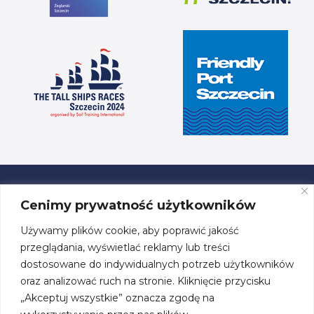
Cenimy prywatność użytkowników
Używamy plików cookie, aby poprawić jakość
ul. Przestrzenna 19, 70-800 Szczecin
przeglądania, wyświetlać reklamy lub treści
dostosowane do indywidualnych potrzeb użytkowników
tel. +48 91 460 08 44
oraz analizować ruch na stronie. Kliknięcie przycisku
„Akceptuj wszystkie” oznacza zgodę na
biuro@centrumzeglarskie.pl