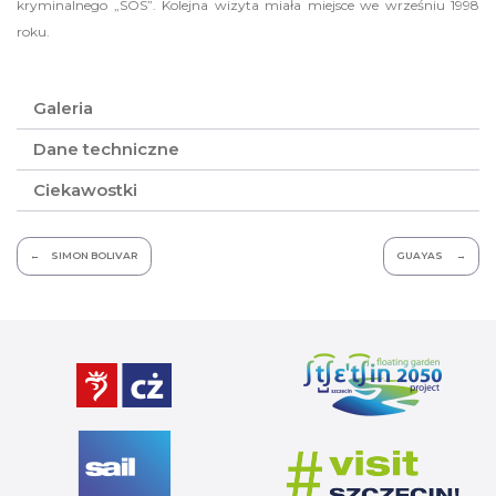
kryminalnego „SOS”. Kolejna wizyta miała miejsce we wrześniu 1998
roku.
Galeria
Dane techniczne
Ciekawostki
Nawigacja
SIMON BOLIVAR
GUAYAS
wpisu