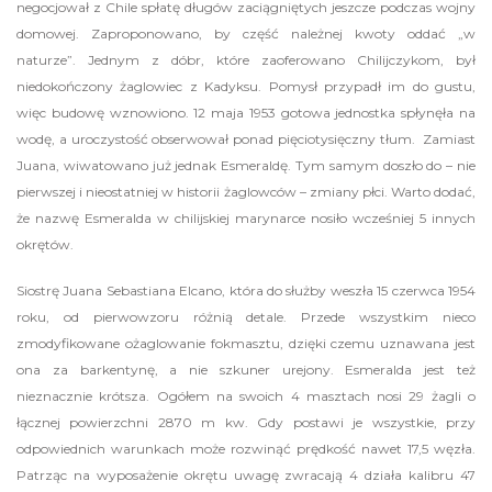
negocjował z Chile spłatę długów zaciągniętych jeszcze podczas wojny
domowej. Zaproponowano, by część należnej kwoty oddać „w
naturze”. Jednym z dóbr, które zaoferowano Chilijczykom, był
niedokończony żaglowiec z Kadyksu. Pomysł przypadł im do gustu,
więc budowę wznowiono. 12 maja 1953 gotowa jednostka spłynęła na
wodę, a uroczystość obserwował ponad pięciotysięczny tłum. Zamiast
Juana, wiwatowano już jednak Esmeraldę. Tym samym doszło do – nie
pierwszej i nieostatniej w historii żaglowców – zmiany płci. Warto dodać,
że nazwę Esmeralda w chilijskiej marynarce nosiło wcześniej 5 innych
okrętów.
Siostrę Juana Sebastiana Elcano, która do służby weszła 15 czerwca 1954
roku, od pierwowzoru różnią detale. Przede wszystkim nieco
zmodyfikowane ożaglowanie fokmasztu, dzięki czemu uznawana jest
ona za barkentynę, a nie szkuner urejony. Esmeralda jest też
nieznacznie krótsza. Ogółem na swoich 4 masztach nosi 29 żagli o
łącznej powierzchni 2870 m kw. Gdy postawi je wszystkie, przy
odpowiednich warunkach może rozwinąć prędkość nawet 17,5 węzła.
Patrząc na wyposażenie okrętu uwagę zwracają 4 działa kalibru 47