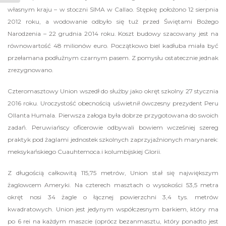
własnym kraju – w stoczni SIMA w Callao. Stępkę położono 12 sierpnia
2012 roku, a wodowanie odbyło się tuż przed Świętami Bożego
Narodzenia – 22 grudnia 2014 roku. Koszt budowy szacowany jest na
równowartość 48 milionów euro. Początkowo biel kadłuba miała być
przełamana podłużnym czarnym pasem. Z pomysłu ostatecznie jednak
zrezygnowano.
Czteromasztowy Union wszedł do służby jako okręt szkolny 27 stycznia
2016 roku. Uroczystość obecnością uświetnił ówczesny prezydent Peru
Ollanta Humala. Pierwsza załoga była dobrze przygotowana do swoich
zadań. Peruwiańscy oficerowie odbywali bowiem wcześniej szereg
praktyk pod żaglami jednostek szkolnych zaprzyjaźnionych marynarek:
meksykańskiego Cuauhtemoca.i kolumbijskiej Glorii.
Z długością całkowitą 115,75 metrów, Union stał się największym
żaglowcem Ameryki. Na czterech masztach o wysokości 53,5 metra
okręt nosi 34 żagle o łącznej powierzchni 3,4 tys. metrów
kwadratowych. Union jest jedynym współczesnym barkiem, który ma
po 6 rei na każdym maszcie (oprócz bezanmasztu, który ponadto jest