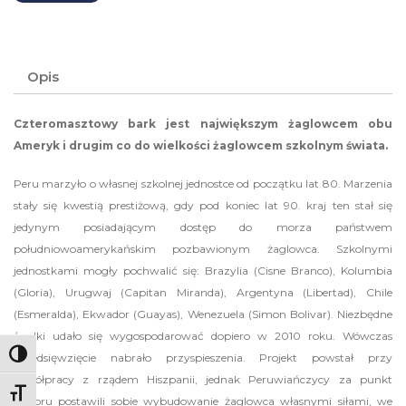
Opis
Czteromasztowy bark jest największym żaglowcem obu
Ameryk i drugim co do wielkości żaglowcem szkolnym świata.
Peru marzyło o własnej szkolnej jednostce od początku lat 80. Marzenia
stały się kwestią prestiżową, gdy pod koniec lat 90. kraj ten stał się
jedynym posiadającym dostęp do morza państwem
południowoamerykańskim pozbawionym żaglowca. Szkolnymi
jednostkami mogły pochwalić się: Brazylia (Cisne Branco), Kolumbia
(Gloria), Urugwaj (Capitan Miranda), Argentyna (Libertad), Chile
(Esmeralda), Ekwador (Guayas), Wenezuela (Simon Bolivar). Niezbędne
środki udało się wygospodarować dopiero w 2010 roku. Wówczas
Toggle High Contrast
przedsięwzięcie nabrało przyspieszenia. Projekt powstał przy
współpracy z rządem Hiszpanii, jednak Peruwiańczycy za punkt
Toggle Font size
honoru postawili sobie wybudowanie żaglowca własnymi siłami, we