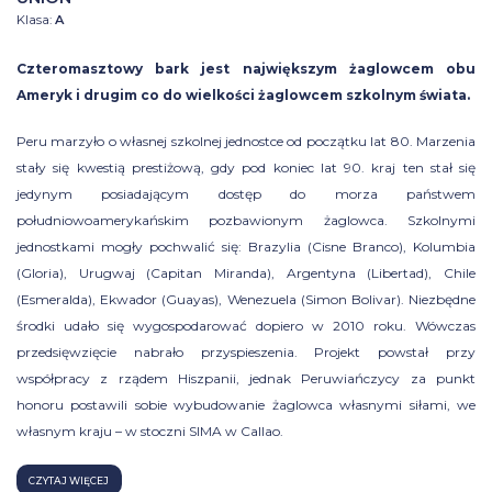
Klasa:
A
Czteromasztowy bark jest największym żaglowcem obu
Ameryk i drugim co do wielkości żaglowcem szkolnym świata.
Peru marzyło o własnej szkolnej jednostce od początku lat 80. Marzenia
stały się kwestią prestiżową, gdy pod koniec lat 90. kraj ten stał się
jedynym posiadającym dostęp do morza państwem
południowoamerykańskim pozbawionym żaglowca. Szkolnymi
jednostkami mogły pochwalić się: Brazylia (Cisne Branco), Kolumbia
(Gloria), Urugwaj (Capitan Miranda), Argentyna (Libertad), Chile
(Esmeralda), Ekwador (Guayas), Wenezuela (Simon Bolivar). Niezbędne
środki udało się wygospodarować dopiero w 2010 roku. Wówczas
przedsięwzięcie nabrało przyspieszenia. Projekt powstał przy
współpracy z rządem Hiszpanii, jednak Peruwiańczycy za punkt
honoru postawili sobie wybudowanie żaglowca własnymi siłami, we
własnym kraju – w stoczni SIMA w Callao.
CZYTAJ WIĘCEJ