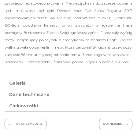
szybkiego, regatowego pływania. Pierwszą okazją do zaprezentowania
tych możliwości był cykl Rendez Vous Tall Ships Regatta 2017
organizowanych przez Sail Training International z okazji jubileuszu
150-lecia powstania Kanady. Union zwyciężył w etapie na trasie
pomiędzy Bostonem a Zatoką Świętego Wawrzyńca. Przez cały wyścig
toczył pasjonujący pojedynek z amerykańskim barkiem Eagle. Zacięta
walka trwała do samej linii mety, którą peruwiański gigant przekroczył
zaledwie 56 minut szybciej od konkurenta. Trzeci żaglowiec w stawce –
holenderski Oosterschelde – finiszował ponad 13 godzin później niż lider.
Galeria
Dane techniczne
Ciekawostki
Nawigacja
TUNAS SAMUDERA
GOTHEBORG
wpisu