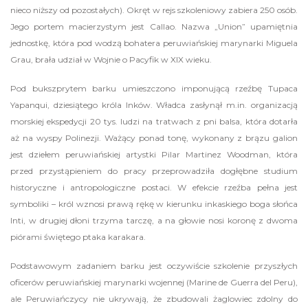
nieco niższy od pozostałych). Okręt w rejs szkoleniowy zabiera 250 osób.
Jego portem macierzystym jest Callao. Nazwa „Union” upamiętnia
jednostkę, która pod wodzą bohatera peruwiańskiej marynarki Miguela
Grau, brała udział w Wojnie o Pacyfik w XIX wieku.
Pod bukszprytem barku umieszczono imponującą rzeźbę Tupaca
Yapanqui, dziesiątego króla Inków. Władca zasłynął m.in. organizacją
morskiej ekspedycji 20 tys. ludzi na tratwach z pni balsa, która dotarła
aż na wyspy Polinezji. Ważący ponad tonę, wykonany z brązu galion
jest dziełem peruwiańskiej artystki Pilar Martinez Woodman, która
przed przystąpieniem do pracy przeprowadziła dogłębne studium
historyczne i antropologiczne postaci. W efekcie rzeźba pełna jest
symboliki – król wznosi prawą rękę w kierunku inkaskiego boga słońca
Inti, w drugiej dłoni trzyma tarczę, a na głowie nosi koronę z dwoma
piórami świętego ptaka karakara.
Podstawowym zadaniem barku jest oczywiście szkolenie przyszłych
oficerów peruwiańskiej marynarki wojennej (Marine de Guerra del Peru),
ale Peruwiańczycy nie ukrywają, że zbudowali żaglowiec zdolny do